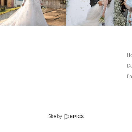
H
De
En
Site by