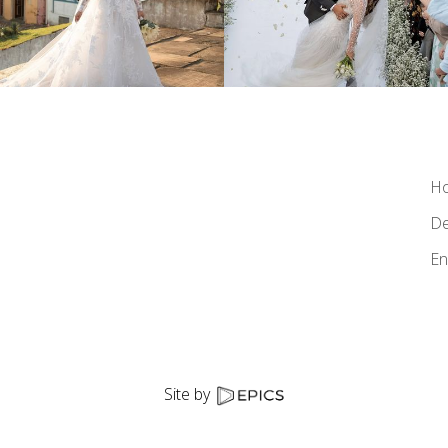
H
De
En
Site by