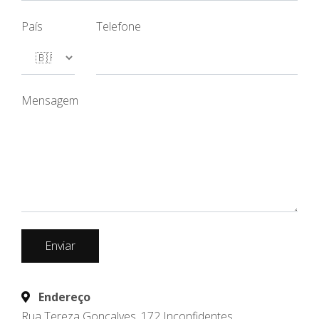
País
Telefone
Mensagem
Enviar
Endereço
Rua Tereza Gonçalves ,172 Inconfidentes