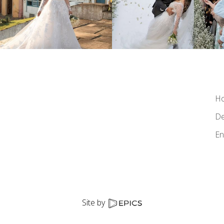
H
De
En
Site by