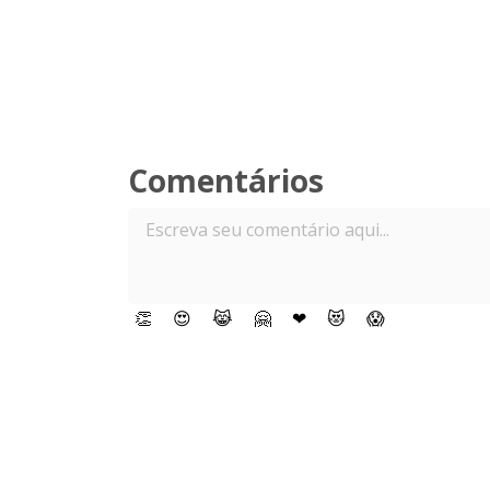
Comentários
👏
😍
😹
🤗
❤
😻
😱