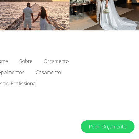
ome
Sobre
Orçamento
poimentos
Casamento
saio Profissional
Pedir Orçamento
Pedir Orçamento
Pedir Orçamento
Pedir Orçamento